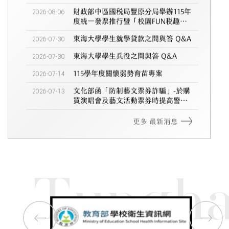
2026-08-06
財政部中區國稅局豐原分局舉辦115年
度統一發票推行暨「校園FUN稅趣」
租稅教育及宣導活動之「AI租稅校園
2026-07-30
東海大學學生就學貸款之問與答 Q&A
巡迴」....
2026-07-30
東海大學學生兵役之問與答 Q&A
2026-07-14
115學年度關懷弱勢育苗專案
2026-07-13
文化部函「防制藝文票券詐騙」-於購
買演唱會及藝文活動票券時提高警
覺，避免落入詐騙陷阱。
更多 最新消息
Tungha