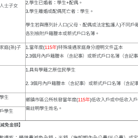
2.學生已婚者：學生+配偶。
礙人士子女
3.學生離婚或配偶死亡者：學生。
學生若與應列計人口(父母、配偶或法定監護人)不同戶
各別檢附戶籍謄本或新式戶口名簿。
家庭(孫)子
1.當年度(
115年
)特殊境遇家庭身分證明文件正本
2.3個月內戶籍謄本（含記事）或新式戶口名簿（含記
1.具有學籍之原住民學生
2. 3個月內戶籍謄本（含記事）或新式戶口名簿（含記
戶學生
鄉鎮市區公所核發當年度(
115年
)低收入戶或中低收入
需註明學生姓名。
入戶學生
減免金額】
教遺族：學雜費減免全額、半額（撫卹期內全公費/半公費）或