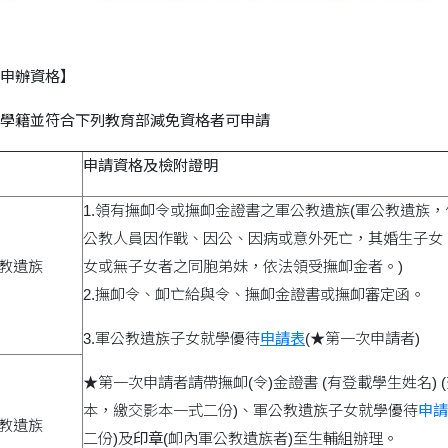
申辦資格】
學籍並符合下列教育部減免資格者可申請
申請資格及檢附證明
1.領有撫卹令或撫卹金證書之軍公教遺族(軍公教遺族，
公教人員因作戰、因公、因病或意外死亡，其婚生子女
公教遺族
女或無子女者之同胞弟妹，依法領受撫卹金者。)
2.撫卹令、卹亡給與令、撫卹金證書或撫卹審定函。
3.軍公教遺族子女就學優待
申請表
(★第一次申請者)
★第一次申請者請帶撫卹(令)金證書 (有登載學生姓名) 
本，繳交影本一式二份)、軍公教遺族子女就學優待
申請
公教遺族
二份)及
印章
(卹內軍公教遺族者)至生輔組辦理。