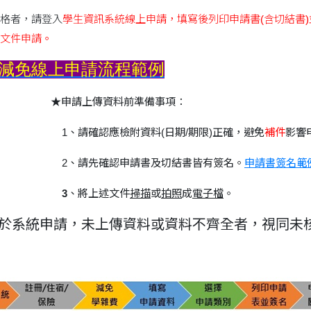
格者，請登入
學生資訊系統線上申請，填寫後列印申請書(含切結書
文件申請。
減免線上申請流程範例
★
申請上傳資料前準備事項：
1、請
確認應檢附資料(日期/期限)正確，
避免
補件
影響
2、請先確認申請書及切結書皆有簽名
。
申請書簽名範
3
、將上述文件
掃描
或
拍照
成
電子檔
。
僅於系統申請，未上傳資料或資料不齊全者，視同未核