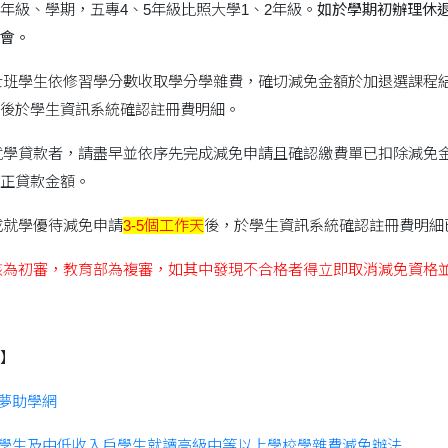
年級、學期，五專4、5年級比照大學1、2年級。
如於學期初辦理休
會。
學士班學生依修習學分數收取學分學雜費，確切減免金額於加退選課
後於學生資訊系統確認註冊費明細。
理就學貸款者，請盡早並依序先完成減免申請且確認繳費單已扣除減
正貸款金額。
完成就學優待減免申請
3-5個工作天
後，於學生資訊系統確認註冊費明細
核為初審，教育部為複審，如其中發現不合格者得立即取消減免資格
】
夢助學網
學生及中低收入戶學生就讀高級中等以上學校學雜費減免辦法