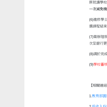
原就讀學校
一次減免機
(6)進修
選課程結束
(7)需辦
次至銀行更
(8)請於
(9)
學校審
【相關連結
1.
教育部圓
2.
低收入戶