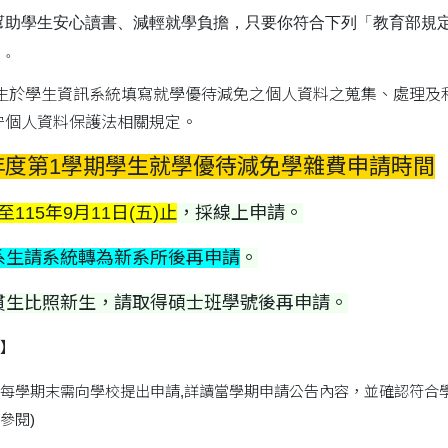
幫助學生安心讀書、減輕就學負擔，只要你符合下列「教育部規
」。
生於學生資訊系統填寫就學優待減免之個人資料之蒐集、處理及
守個人資料保護法相關規定。
學年度第1學期學生就學優待減免學雜費申請時間
115年9月11日(五)止
，採線上申請。
系生請系統轉為新系所後再申請
。
貫生比照新生，請取得碩士班學號後再申請。
】
每學期末需向學校提出申請,詳讀當學期申請公告內容，並確認符合學
參閱)