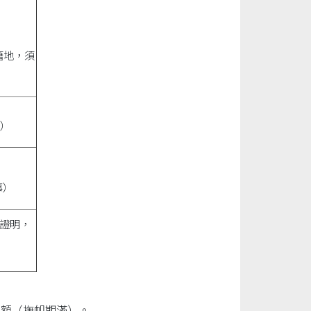
籍地，須
事）
事）
戶證明，
定額（撫卹期滿）。