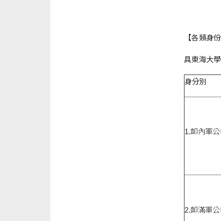
【各類身份
具東海大學
身分別
1.卹內軍
2.卹滿軍