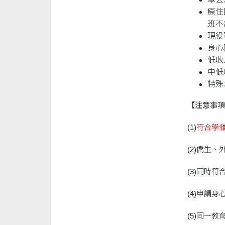
原住
班不
現役
身心
低收
中低
特殊
【注意事項
(1)
符合學
(2)僑生
(3)同時
(4)申請
(5)同一