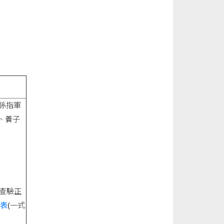
係指軍
、養子
(查驗正
表
(一式