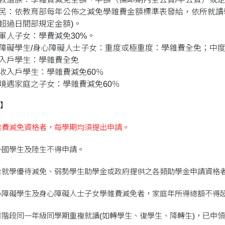
民：依教育部每年公佈之減免學雜費金額標準表發給，依所就讀學系減
超過日間部規定金額)。
軍人子女：學費減免30%。
障礙學生/身心障礙人士子女：重度或極重度：學雜費全免；中度
入戶學生：學雜費全免
收入戶學生：學雜費減免60％
境遇家庭之子女：學雜費減免60％
】
雜費減免資格者，每學期均須提出申請。
、外國學生及陸生不得申請。
符合就學優待減免、弱勢學生助學金或政府提供之各類助學金申請資格
身心障礙學生及身心障礙人士子女學雜費減免者，家庭年所得總額不得超
教育階段同一年級同學期重複就讀(如轉學生、復學生、降轉生)，已