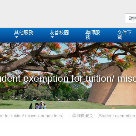
其他服務
友善校園
導師服
文件下
務
載
 exemption for tuition/ misc
r tuition/ miscellaneous fees）
學雜費減免 （Student exemption for t