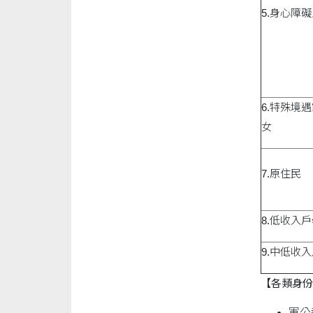
5.身心障
6.特殊境遇
女
7.原住民
8.低收入
9.中低收
【各類身份
軍公