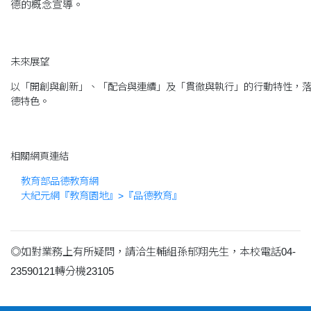
德的概念宣導。
未來展望
以「開創與創新」、「配合與連續」及「貫徹與執行」的行動特性，
德特色。
相關網頁連結
教育部品德教育網
大紀元網『教育園地』>『品德教育』
◎如對業務上有所疑問，請洽生輔組孫郁翔先生，本校電話04-
23590121轉分機
23105