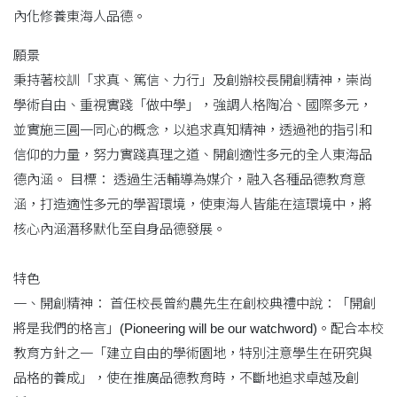
內化修養東海人品德。
願景
秉持著校訓「求真、篤信、力行」及創辦校長開創精神，崇尚
學術自由、重視實踐「做中學」，強調人格陶冶、國際多元，
並實施三圓一同心的概念，以追求真知精神，透過祂的指引和
信仰的力量，努力實踐真理之道、開創適性多元的全人東海品
德內涵。 目標： 透過生活輔導為媒介，融入各種品德教育意
涵，打造適性多元的學習環境，使東海人皆能在這環境中，將
核心內涵潛移默化至自身品德發展。
特色
一、開創精神： 首任校長曾約農先生在創校典禮中說：「開創
將是我們的格言」(Pioneering will be our watchword)。配合本校
教育方針之一「建立自由的學術園地，特別注意學生在研究與
品格的養成」，使在推廣品德教育時，不斷地追求卓越及創