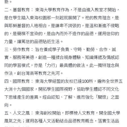
新。
二、基督教育： 東海大學教育作為，不是由進入教室才開始，
是在學生踏入東海校園那一刻起就展開了。祂的教育理念，是
與耶穌基督的人格相合，是謙卑不誇張的，是溫和漸進不侵略
的，是簡樸不宣染的，是由內而外不造作的品德，運用信仰的
力量，讓篤信的品德貼近生活。
三、勞作教育： 旨在養成學子負責、守時、勤勞、合作、誠
實、服務等美德，創造一種揉合親身體驗、知識傳遞及情感認
同的學習模式，亦是「力行」最具體的做法。此一獨特理念與
作法，創台灣高等教育之先河。
四、國際教育： 東海大學結盟的友校已達100所，遍佈全世界五
大洲十九個國家，開拓學生國際視野，協助學生體認不同文化
下思維產生的差異。經由認知、了解、進而強化「關懷」之面
向。
五、人文之風： 東海創校開始，即標榜人文教育，開全國大學
風氣之先；運用各種人文活動結合品德教育概念，落實生活品