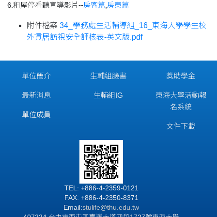
6.租屋停看聽宣導影片--
房客篇
,
房東篇
附件檔案
34_學務處生活輔導組_16_東海大學學生校
外賃居訪視安全評核表-英文版.pdf
單位簡介
生輔組臉書
獎助學金
最新消息
生輔組IG
東海大學活動報
名系統
單位成員
文件下載
TEL: +886-4-2359-0121
FAX: +886-4-2350-8371
Email:
stulife@thu.edu.tw