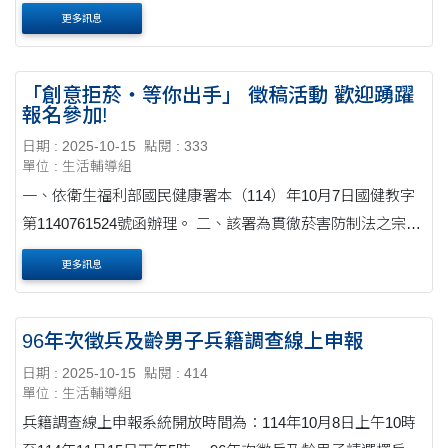
更多訊息
「創意拒菸‧等你出手」 徵稿活動 歡迎踴躍
報名參加!
日期 : 2025-10-15
點閱 : 333
單位 : 生活輔導組
一、依衛生福利部國民健康署本（114）年10月7日國健教字
第1140761524號函辦理。 二、該署為貫徹菸害防制法之宗
旨，規劃旨揭徵稿活動，期望透過網路媒介接觸青少年與年
更多訊息
輕族群，落實菸害防制教育，並引起民眾對菸品危害的....
96年次徵兵及齡男子兵籍調查線上申報
日期 : 2025-10-15
點閱 : 414
單位 : 生活輔導組
兵籍調查線上申報系統開放時間為：114年10月8日上午10時