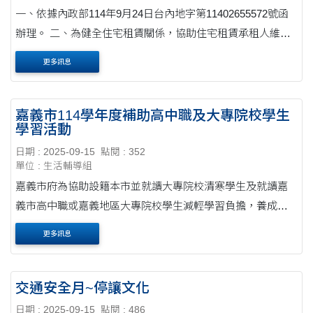
一、依據內政部114年9月24日台內地字第11402655572號函
辦理。 二、為健全住宅租賃關係，協助住宅租賃承租人維護
其合法租賃權益，依租賃住宅市場發展及管理條例第14條第1
更多訊息
項、同條例施行細則第3條之1及113年8月1日訂頒生效之....
嘉義市114學年度補助高中職及大專院校學生
學習活動
日期 : 2025-09-15
點閱 : 352
單位 : 生活輔導組
嘉義市府為協助設籍本市並就讀大專院校清寒學生及就讀嘉
義市高中職或嘉義地區大專院校學生減輕學習負擔，養成良
好閱讀習慣，爰訂定旨揭計畫。 申請日期：自即日起至114年
更多訊息
10月15日止。
交通安全月~停讓文化
日期 : 2025-09-15
點閱 : 486