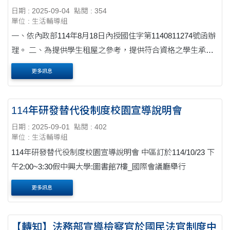
日期 : 2025-09-04
點閱 : 354
單位 : 生活輔導組
一、依內政部114年8月18日內授國住字第1140811274號函辦
理。 二、為提供學生租屋之參考，提供符合資格之學生承租
並協助租金補貼申請相關事宜，滿足學生租屋需求，減輕租
更多訊息
屋負擔，請各校協助轉知學生，以多元方式（例如：....
114年研發替代役制度校園宣導說明會
日期 : 2025-09-01
點閱 : 402
單位 : 生活輔導組
114年研發替代役制度校園宣導說明會 中區訂於114/10/23 下
午2:00~3:30假中興大學:圖書館7樓_國際會議廳舉行
更多訊息
【轉知】法務部宣導檢察官於國民法官制度中