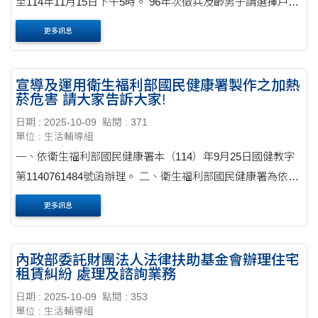
至114年11月15日下午5時。 96年次徵兵及齡男子請選擇戶籍
所在縣市進行線上申報。 網址: https://dca.moi.gov.tw/ris/
更多訊息
宣導及運用衛生福利部國民健康署製作之加熱
菸危害 請大家告訴大家!
日期 : 2025-10-09
點閱 : 371
單位 : 生活輔導組
一、依衛生福利部國民健康署本（114）年9月25日國健教字
第1140761484號函辦理。 二、衛生福利部國民健康署為依
「菸害防制法」第15條規定，全面禁止電子煙等類菸品，並
更多訊息
嚴格管制符合菸品定義之新型態菸草產品（包含加熱菸....
內政部委託財團法人法律扶助基金會辦理住宅
租賃糾紛 處理及諮詢業務
日期 : 2025-10-09
點閱 : 353
單位 : 生活輔導組