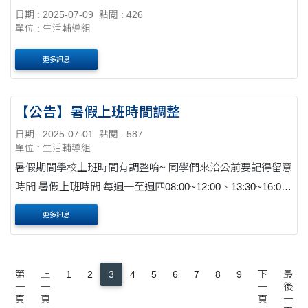
日期 : 2025-07-09
點閱 : 426
單位 : 生活輔導組
更多訊息
【公告】暑假上班時間調整
日期 : 2025-07-01
點閱 : 587
單位 : 生活輔導組
暑假期間學校上班時間有調整唷~ 同學們來洽公前要記得留意
時間 暑假上班時間 每週一至週四08:00~12:00、13:30~16:00
每週五各處室皆放假 調整期間：6月30日(一)至8月31日(日)
更多訊息
止，9月1日(一)....
第
上
1
2
3
4
5
6
7
8
9
下
最
一
一
一
後
頁
頁
頁
一