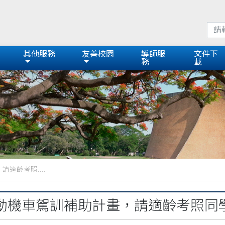
其他服務
友善校園
導師服
文件下
務
載
適齡考照....
動機車駕訓補助計畫，請適齡考照同