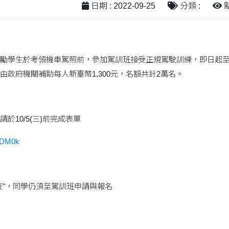
日期 : 2022-09-25
分類 :
點
勵學生於考領機車駕照前，參加駕訓班接受正規駕駛訓練，即日起至11
由政府機關補助每人新臺幣1,300元，名額共計2萬名。
於10/5(三)前完成表單
ERDM0k
查"，同學仍須至駕訓班申請與報名