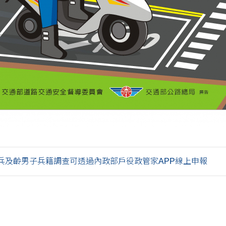
徵兵及齡男子兵籍調查可透過內政部戶役政管家APP線上申報