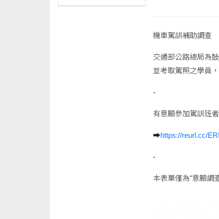
機車駕訓補助調查
交通部公路總局為鼓
並考取駕照之學員，
-
有意願參加駕訓班者請
➡
https://reurl.cc/
-
本表單僅為"意願調