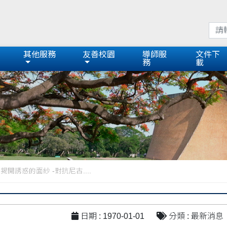
其他服務
友善校園
導師服
文件下
務
載
揭開誘惑的面紗 -對抗尼古....
日期 : 1970-01-01
分類 : 最新消息