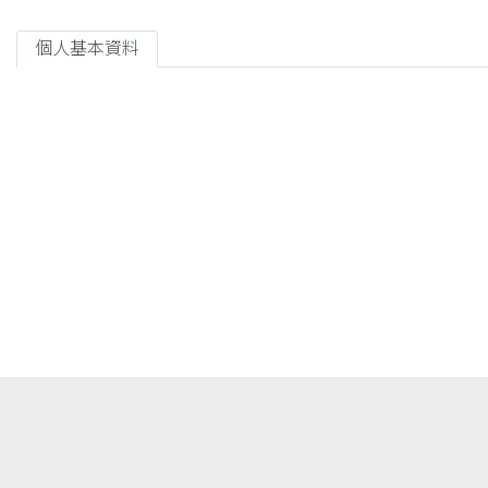
個人基本資料
代理人：1.孫郁翔(23105) 2.韓青珊(23101)
執掌：
1. 教育部各類學生就學費用減免（學雜費減免）
2. 教育部私立大專校院定額減免（拉近方案）
3.校內緊急紓困救助金/教育部學產急難慰問金 Financial Aids for Em
4. 單位經費規畫與管理。(含學輔經費)
5. 品德教育宣導專案。Character Education advocacy