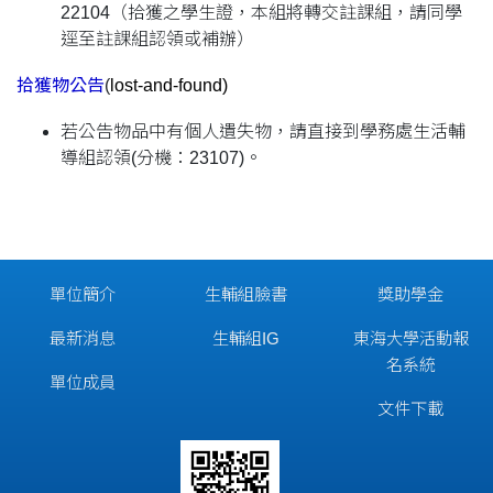
22104（拾獲之學生證，本組將轉交註課組，請同學
逕至註課組認領或補辦）
拾獲
物
公告
(
lost-and-found)
若公告物品中有個人遺失物，請直接到學務處生活輔
導組認領(分機：23107)。
單位簡介
生輔組臉書
獎助學金
最新消息
生輔組IG
東海大學活動報
名系統
單位成員
文件下載